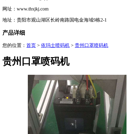
网址：www.thxjkj.com
地址：贵阳市观山湖区长岭南路国电金海域9栋2-1
产品详细
您的位置：
首页
>
依玛士喷码机
>
贵州口罩喷码机
贵州口罩喷码机