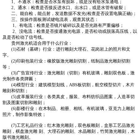
1、不通水：检查是否水泵有损坏，或是没有给水泵通电；
2、通水：检查是否接反进水口、出水口，或是水管有破裂；
二、能自检，能点射，发送数据不发光(检查是否设置电脑正确)；
三、按操作面板测试键电流表，观查其状态：
1、有电流：检查是否镜片破碎以及是否光路有严重偏移；
2、没电流：检查是否接通激光电源，是否松动或脱落高压线，以
及是否松动了信号线。
贵州激光机适合用于什么行业：
(1)石材（墓碑）行业：进行雕刻大理石、花岗岩上的照片和文
字。
(2)印刷包装行业：橡胶版激光雕刻切割，纸制品激光雕刻切割
等；
(3)广告宣传行业：激光雕刻（切割）有机玻璃，雕刻双色板，激
光制作各类牌匾；
(4)模型行业：建筑模型划线，ABS板切割，航空模型切片，木片
雕刻和切割；
(5)皮革服装行业：各类真皮，服装、布料纺织品图案，人造革切
割及图案切割和雕刻；
(6)影楼行业：在木制品、相册、相纸、有机玻璃，亚克力上雕刻
照片，制作影集特效；
(7)工艺礼品行业：红木激光雕刻，双色板雕刻，盒形工艺品激光
雕刻，棋盘激光雕 刻、大理石的雕刻、水晶雕刻，竹简激光雕刻，木
版书激光雕刻。