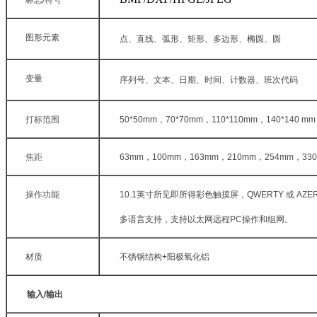
图形元素
点、直线、弧形、矩形、多边形、椭圆、圆
变量
序列号、文本、日期、时间、计数器、班次代码
打标范围
50*50mm
，
70*70mm
，
110*110mm
，
140*140 mm
焦距
63mm
，
100mm
，
163mm
，
210mm
，
254mm
，
33
操作功能
10.1
英寸所见即所得彩色触摸屏，
QWERTY
或
AZE
多语言支持，支持以太网远程
PC
操作和组网。
材质
不锈钢结构
+
阳极氧化铝
输入
/
输出