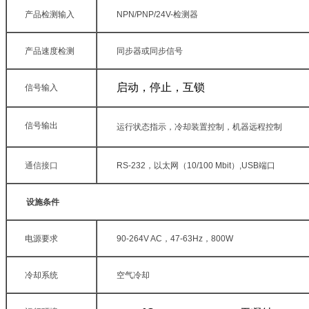
产品检测输入
NPN/PNP/24V-
检测器
产品速度检测
同步器或同步信号
启动，停止，互锁
信号输入
信号输出
运行状态指示，冷却装置控制，机器远程控制
通信接口
RS-232
，以太网（
10/100 Mbit
）
,USB
端口
设施条件
电源要求
90-264V AC
，
47-63Hz
，
800W
冷却系统
空气冷却