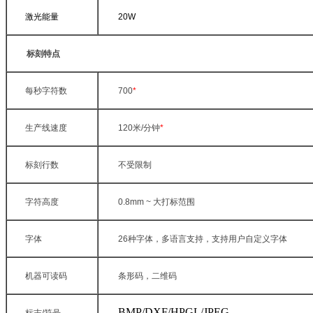
激光能量
20W
标刻特点
每秒字符数
700
*
生产线速度
120
米
/
分钟
*
标刻行数
不受限制
字符高度
0.8mm ~
大打标范围
字体
26
种字体，多语言支持，支持用户自定义字体
机器可读码
条形码，二维码
BMP/DXF/HPGL/JPEG
标志
/
符号