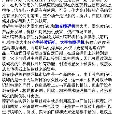
外，在具体使用的时候就应该知道现在的医药行业使用的也是
很多，汽车行业也是有在使用。可见，作为高科技的产品确实
是有很多的使用范围，整个场合是很多的，所以，在使用的时
候才能够得到人们的认可。
喷码机主要分为墨水喷码机和
激光喷码机
两大类。墨水喷码机
产品开发早，价格相对激光机便宜，仍占市场主导。
墨水喷码机按原理分为连续式墨水喷码机和按需供墨式喷码
机;按字体大小分
小字符喷码机
、
大字符喷码机
;按喷印速度分
超高速喷码机、高速喷码机;喷码机不仅可更精确地追踪产
品，可编程日期自动改变自定日期，在迎合操作上的特别需
要，它还可通过串联通讯口接到计算机网络，因此可通过远离
喷码机的计算机找寻所有功能、创造讯息及下载资料，或接收
从其他机器上传输过来的资料。
激光喷码机在喷码机市场中是一个新的亮点。由于激光喷码机
喷印的是一个无法擦掉的永久性标记，这一永久标识可以帮助
识别特定的产品，伪造品看上去与真品极其相似，但由于没有
激光喷码，极易被识别，因此，相对墨水喷码机而言，激光喷
码机的防伪功能更强。
喷码机在实际的使用过程中就是利用高压电厂偏转的原理进行
喷印图案，不管是在一些包装袋上还是在一些纸箱上都是可以
进行喷印的，所以，实际的口碑和效果还是很不错的，建议是