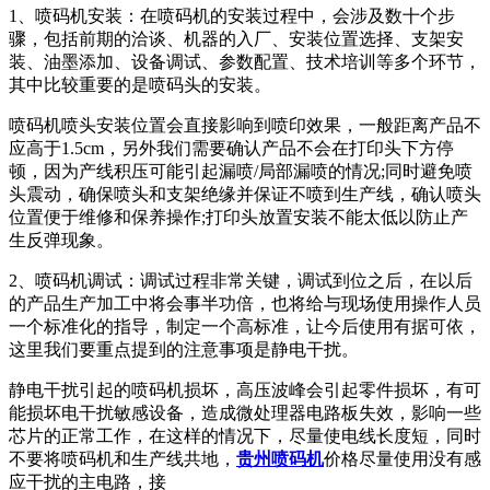
1、喷码机安装：在喷码机的安装过程中，会涉及数十个步
骤，包括前期的洽谈、机器的入厂、安装位置选择、支架安
装、油墨添加、设备调试、参数配置、技术培训等多个环节，
其中比较重要的是喷码头的安装。
喷码机喷头安装位置会直接影响到喷印效果，一般距离产品不
应高于1.5cm，另外我们需要确认产品不会在打印头下方停
顿，因为产线积压可能引起漏喷/局部漏喷的情况;同时避免喷
头震动，确保喷头和支架绝缘并保证不喷到生产线，确认喷头
位置便于维修和保养操作;打印头放置安装不能太低以防止产
生反弹现象。
2、喷码机调试：调试过程非常关键，调试到位之后，在以后
的产品生产加工中将会事半功倍，也将给与现场使用操作人员
一个标准化的指导，制定一个高标准，让今后使用有据可依，
这里我们要重点提到的注意事项是静电干扰。
静电干扰引起的喷码机损坏，高压波峰会引起零件损坏，有可
能损坏电干扰敏感设备，造成微处理器电路板失效，影响一些
芯片的正常工作，在这样的情况下，尽量使电线长度短，同时
不要将喷码机和生产线共地，
贵州喷码机
价格尽量使用没有感
应干扰的主电路，接