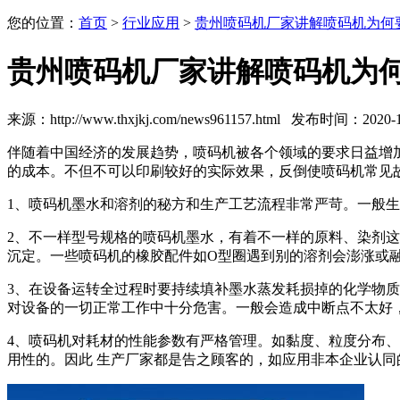
您的位置：
首页
>
行业应用
>
贵州喷码机厂家讲解喷码机为何
贵州喷码机厂家讲解喷码机为
来源：http://www.thxjkj.com/news961157.html 发布时间：2020-11
伴随着中国经济的发展趋势，喷码机被各个领域的要求日益增
的成本。不但不可以印刷较好的实际效果，反倒使喷码机常见
1、喷码机墨水和溶剂的秘方和生产工艺流程非常严苛。一般
2、不一样型号规格的喷码机墨水，有着不一样的原料、染剂
沉定。一些喷码机的橡胶配件如O型圈遇到别的溶剂会澎涨或
3、在设备运转全过程时要持续填补墨水蒸发耗损掉的化学物
对设备的一切正常工作中十分危害。一般会造成中断点不太好
4、喷码机对耗材的性能参数有严格管理。如黏度、粒度分布
用性的。因此 生产厂家都是告之顾客的，如应用非本企业认