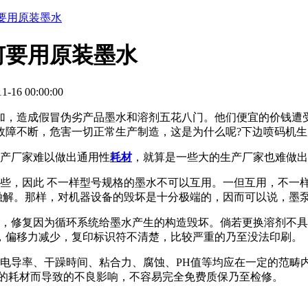
要用原装墨水
何要用原装墨水
-16 00:00:00
加，造成假冒伪劣产品墨水和溶剂五花八门。他们便宜的价钱遭
故障不断，危害一切正常生产制造，这是为什么呢?下边喷码机
生产厂家难以做出通用性
耗材
，就算是一些大的生产厂家也难做出
这些，因此 不一样型号规格的墨水不可以互用。一但互用，不一
融解。那样，对机器设备的毁坏是十分极端的，因而可以说，墨
质，修复因为循环系统给墨水产生的构造毁坏。倘若更换溶剂不
，偏移力减少，复印标识符不清楚，比较严重的乃至没法印刷。
、电导率、干躁時间、粘合力、腐蚀、PH值等均应在一定的范畴
同的耗材而导致的不良影响，不容易完全免费质保乃至检修。