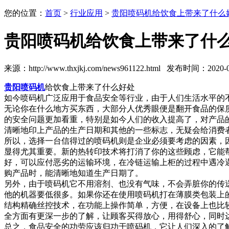
您的位置：
首页
>
行业应用
>
贵阳喷码机给饮食上带来了什么
贵阳喷码机给饮食上带来了什
来源：http://www.thxjkj.com/news961122.html 发布时间：2020-02
贵阳喷码机
给饮食上带来了什么好处
如今喷码机广泛应用于食品安全等行业，由于人们生活水平的
无论你在什么地方买东西，大部分人优秀眼便是翻开食品的保
的安全问题更加看重，特别是如今人们的收入提高了，对产品
清晰地印上产品的生产日期和其他的一些标志，无疑会给消费
所以，选择一台信得过的喷码机则是企业必须要考虑的因素，
显得尤其重要。新的热转印技术将打消了你的这些顾虑，它能
好，可以应付恶劣的运输环境，在冷链运输上柜的过程中遇冷
购产品时，能清晰地知道生产日期了。
另外，由于喷码机它不用溶剂、也没有气味，不会弄脏你的传
他的机器要低很多。如果你还在使用喷码机打在薄膜类包装上
结构精确丝控技术，在功能上操作简单，方便，在设备上也比
全方面有更深一步的了解，让顾客买得放心，用得舒心，同时
总之，食品安全的功劳应该归功于喷码机，它让人们深入的了