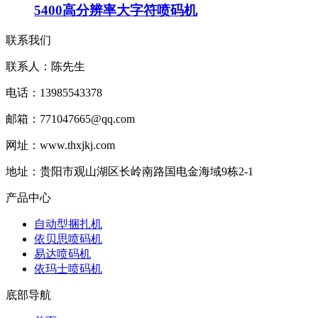
5400高分辨率大字符喷码机
联系我们
联系人：陈先生
电话：13985543378
邮箱：771047665@qq.com
网址：www.thxjkj.com
地址：贵阳市观山湖区长岭南路国电金海域9栋2-1
产品中心
自动型捆扎机
依贝思喷码机
易达喷码机
依玛士喷码机
底部导航