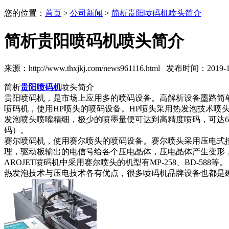
您的位置：
首页
>
公司新闻
>
简析贵阳喷码机喷头简介
简析贵阳喷码机喷头简介
来源：http://www.thxjkj.com/news961116.html 发布时间：2019-12
简析
贵阳喷码机
喷头简介
贵阳喷码机，是市场上应用多的喷码设备。高解析设备墨路简
喷码机，使用HP喷头的喷码设备。HP喷头采用热发泡技术
发泡喷头喷嘴精细，极少的喷墨量便可达到高精度喷码，可达600 
码）。
赛尔喷码机，使用赛尔喷头的喷码设备。赛尔喷头采用压电式按需
理，驱动板输出的电信号给各个压电晶体，压电晶体产生变形，油
AROJET喷码机中采用赛尔喷头的机型有MP-258、BD-588等
热发泡技术与压电技术各有优点，很多喷码机品牌设备也都是