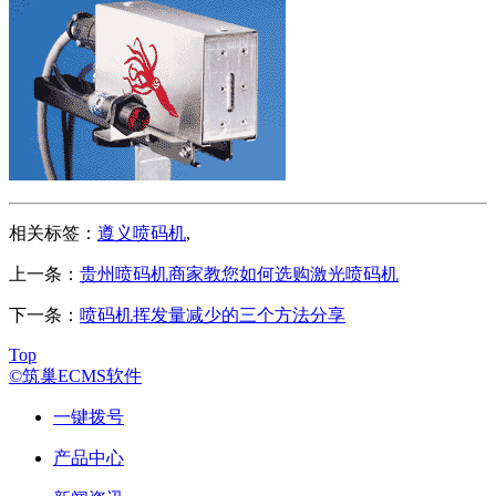
相关标签：
遵义喷码机
,
上一条：
贵州喷码机商家教您如何选购激光喷码机
下一条：
喷码机挥发量减少的三个方法分享
Top
©筑巢ECMS软件
一键拨号
产品中心