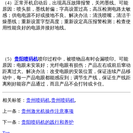
（4）正常开机启动后，出现高压故障报警，关闭墨线。可能
原因：喷头脏，墨线射偏；字高设置过高；高压检测电路太敏
感；供电电源不好或接地不良。解决办法：清洗喷嘴，清洁干
燥墨线；重新设置字型高度；重新设定高压报警检测；检查使
用性能良好的电源并接好地线。
（5）
贵阳喷码机
喷印过程中，被喷物品有时会漏喷印。可能
原因：电眼未安装好；光纤电眼有损伤；产品左右或前后窜动
距离过大。解决办法：改变电眼的安装位置，保证连续产品移
动中，每一产品电眼都能感应到；调节生产线，保证生产线距
离刚好能容产品通过，而且产品不会打转或卡住。
相关标签：
贵州喷码机
,
贵州喷码机
,
上一条：
贵州激光机操作注意事项
下一条：
贵阳喷码机的践行和养护
Top