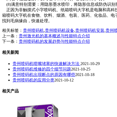
(8)满意特别需要：用隐形墨水喷印，将隐形信息或防伪识别
正因为非触摸式小字喷码机、纸箱喷码大字机是电脑和高科技
箱喷码大字机在食物、饮料、烟酒、包装、医药、化妆品、电
找到毛病缘由，快速处理。
相关标签：
贵州喷码机
,
贵州喷码机设备
,
贵州喷码机安装
,
贵州
上一条：
贵州激光机的基本概述与性能特点介绍
下一条：
贵州喷码机的发展趋势与性能特点介绍
相关新闻
贵州喷码机喷嘴堵塞的快速解决方法
2021-10-29
贵州喷码机维修的四个细节问题
2021-10-25
贵州喷码机出现断点的原因有哪些
2021-10-18
贵州喷码机的应用分类
2021-10-12
相关产品