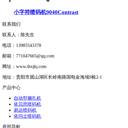
小字符喷码机9040Contrast
联系我们
联系人：陈先生
电话：13985543378
邮箱：771047665@qq.com
网址：www.thxjkj.com
地址：贵阳市观山湖区长岭南路国电金海域9栋2-1
产品中心
自动型捆扎机
依贝思喷码机
易达喷码机
依玛士喷码机
底部导航