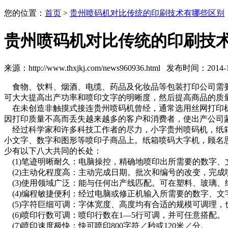
您的位置：
首页
>
贵州喷码机对比传统的印刷技术有哪些区别
贵州喷码机对比传统的印刷技
来源：http://www.thxjkj.com/news960936.html 发布时间：2014-11
食物、饮料、烟酒、电缆、药品及化妆品等包装打印公司需要
可大大提高出产功率和喷印文字的明晰度，然后提高商品的质
在未创造非触摸式接连贵州喷码机曾经，通常选用丝网打印机
因打印质量不高而丢失越来越多的客户和消费者，使出产公司
经过科学家和许多科技工作者的尽力，小字贵州喷码机，纸箱
小文字、数字和图形等喷印子商品上。纸箱喷码大字机，顾名
少有以下八大共同的长处：
(1)笔迹明晰耐久：电脑操控，精确地喷印出所需要的数字、
(2)主动化程度高：主动完成日期。批次和编号的改变，完成
(3)使用领域广泛：能与任何出产线匹配。可在塑料、玻璃
(4)编程敏捷便利：经过电脑或修正机输入所需要的数字、
(5)字符巨细可调：字体宽度、高度均有合适的规模可调理，
(6)喷印行数可调：喷印行数在1—5行可调，并可任意搭配。
(7)喷印速度极快：快可喷印800字符／秒或120米／分。