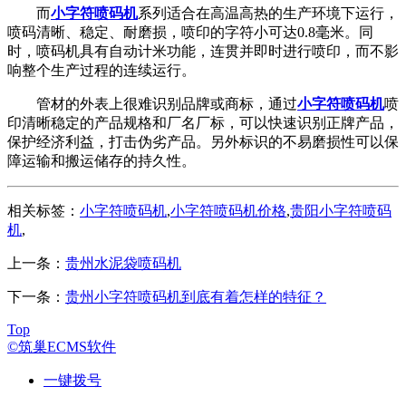
而
小字符喷码机
系列适合在高温高热的生产环境下运行，
喷码清晰、稳定、耐磨损，喷印的字符小可达0.8毫米。同
时，喷码机具有自动计米功能，连贯并即时进行喷印，而不影
响整个生产过程的连续运行。
管材的外表上很难识别品牌或商标，通过
小字符喷码机
喷
印清晰稳定的产品规格和厂名厂标，可以快速识别正牌产品，
保护经济利益，打击伪劣产品。另外标识的不易磨损性可以保
障运输和搬运储存的持久性。
相关标签：
小字符喷码机
,
小字符喷码机价格
,
贵阳小字符喷码
机
,
上一条：
贵州水泥袋喷码机
下一条：
贵州小字符喷码机到底有着怎样的特征？
Top
©筑巢ECMS软件
一键拨号